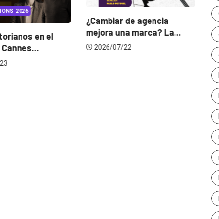
IONS 2026
¿Cambiar de agencia
mejora una marca? La...
orianos en el
Ga
 Cannes...
de
2026/07/22
23