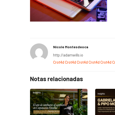
Nicole Montesdeoca
http://adamwills.io
Crot4d
Crot4d
Crot4d
Crot4d
Crot4d
C
Notas relacionadas
EGORIZED