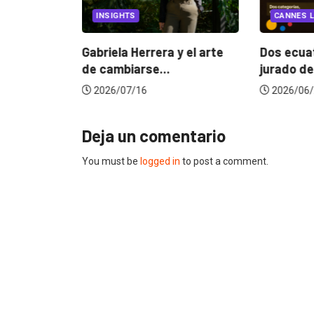
INSIGHTS
CANNES L
ncia
? La...
Gabriela Herrera y el arte
Dos ecuat
de cambiarse...
jurado de
2026/07/16
2026/06/
Deja un comentario
You must be
logged in
to post a comment.