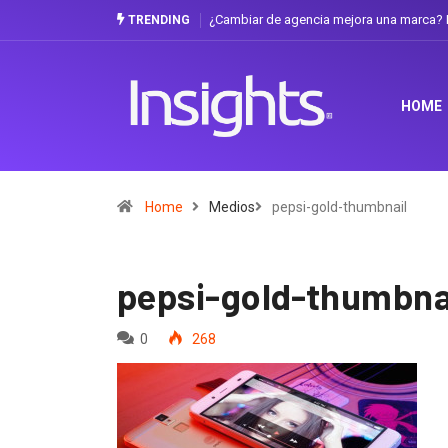
¿Cambiar de agencia mejora una marca? L
TRENDING
HOME
Home
Medios
pepsi-gold-thumbnail
pepsi-gold-thumbna
0
268