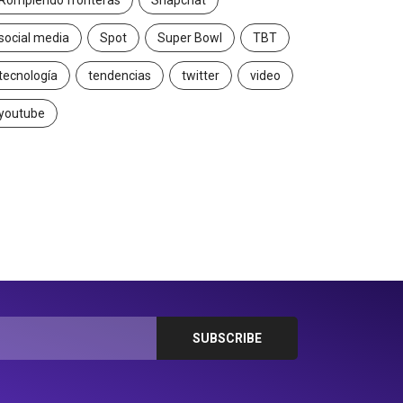
Rompiendo fronteras
Snapchat
social media
Spot
Super Bowl
TBT
tecnología
tendencias
twitter
video
youtube