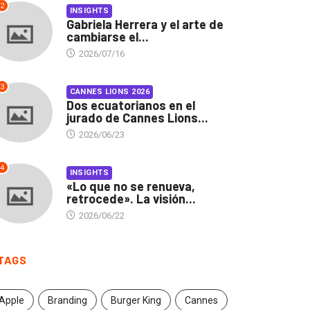
2
INSIGHTS
Gabriela Herrera y el arte de
cambiarse el...
2026/07/16
3
CANNES LIONS 2026
Dos ecuatorianos en el
jurado de Cannes Lions...
2026/06/23
4
INSIGHTS
«Lo que no se renueva,
retrocede». La visión...
2026/06/22
TAGS
Apple
Branding
Burger King
Cannes