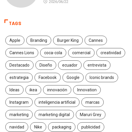
2026/06/22
TAGS
Apple
Branding
Burger King
Cannes
Cannes Lions
coca-cola
comercial
creatividad
Destacado
Diseño
ecuador
entrevista
estrategia
Facebook
Google
Iconic brands
Ideas
ikea
innovación
Innovation
Instagram
inteligencia artificial
marcas
marketing
marketing digital
Maruri Grey
navidad
Nike
packaging
publicidad