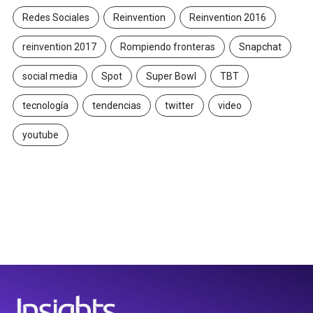
Redes Sociales
Reinvention
Reinvention 2016
reinvention 2017
Rompiendo fronteras
Snapchat
social media
Spot
Super Bowl
TBT
tecnología
tendencias
twitter
video
youtube