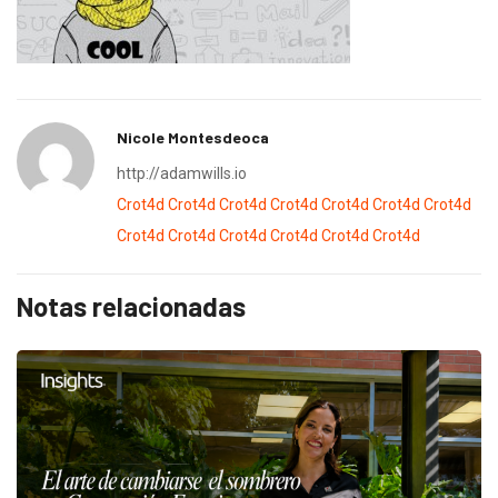
Nicole Montesdeoca
http://adamwills.io
Crot4d
Crot4d
Crot4d
Crot4d
Crot4d
Crot4d
Crot4d
Crot4d
Crot4d
Crot4d
Crot4d
Crot4d
Crot4d
Notas relacionadas