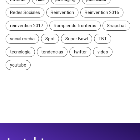
Redes Sociales
Reinvention
Reinvention 2016
reinvention 2017
Rompiendo fronteras
Snapchat
social media
Spot
Super Bowl
TBT
tecnología
tendencias
twitter
video
youtube