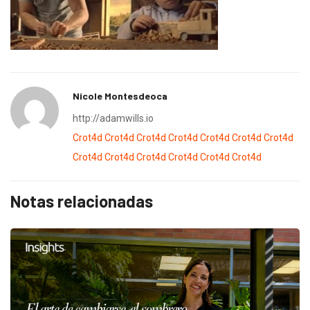
Nicole Montesdeoca
http://adamwills.io
Crot4d
Crot4d
Crot4d
Crot4d
Crot4d
Crot4d
Crot4d
Crot4d
Crot4d
Crot4d
Crot4d
Crot4d
Crot4d
Notas relacionadas