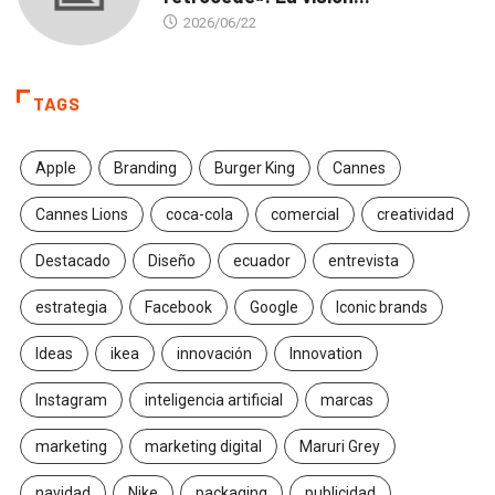
2026/06/22
TAGS
Apple
Branding
Burger King
Cannes
Cannes Lions
coca-cola
comercial
creatividad
Destacado
Diseño
ecuador
entrevista
estrategia
Facebook
Google
Iconic brands
Ideas
ikea
innovación
Innovation
Instagram
inteligencia artificial
marcas
marketing
marketing digital
Maruri Grey
navidad
Nike
packaging
publicidad