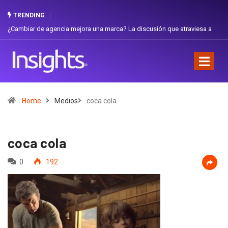
TRENDING
iar de agencia mejora una marca? La discusión que atraviesa a
Gabriela H
dor
Favorita
Home
Medios
coca cola
coca cola
0
192