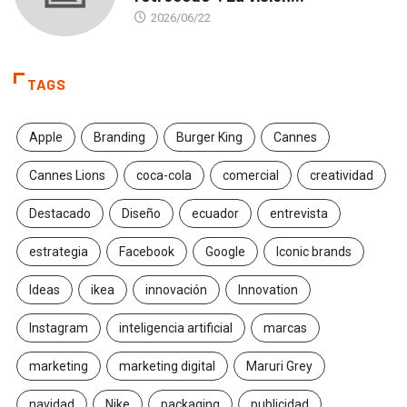
2026/06/22
TAGS
Apple
Branding
Burger King
Cannes
Cannes Lions
coca-cola
comercial
creatividad
Destacado
Diseño
ecuador
entrevista
estrategia
Facebook
Google
Iconic brands
Ideas
ikea
innovación
Innovation
Instagram
inteligencia artificial
marcas
marketing
marketing digital
Maruri Grey
navidad
Nike
packaging
publicidad