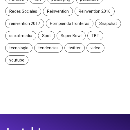
Redes Sociales
Reinvention
Reinvention 2016
reinvention 2017
Rompiendo fronteras
Snapchat
social media
Spot
Super Bowl
TBT
tecnología
tendencias
twitter
video
youtube