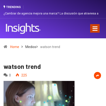
TRENDING
iar de agencia mejora una marca? La discusión que atraviesa a
Gabriela H
dor
Favorita
Home
Medios
watson trend
watson trend
0
225