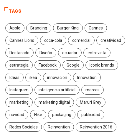
TAGS
Apple
Branding
Burger King
Cannes
Cannes Lions
coca-cola
comercial
creatividad
Destacado
Diseño
ecuador
entrevista
estrategia
Facebook
Google
Iconic brands
Ideas
ikea
innovación
Innovation
Instagram
inteligencia artificial
marcas
marketing
marketing digital
Maruri Grey
navidad
Nike
packaging
publicidad
Redes Sociales
Reinvention
Reinvention 2016