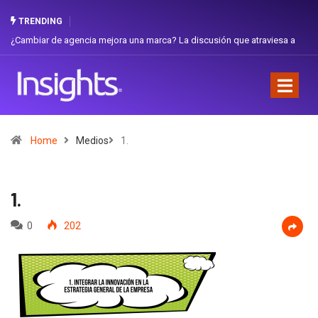
TRENDING
¿Cambiar de agencia mejora una marca? La discusión que atraviesa a
Gabri
Ecuador
Favor
Home
Medios
1.
1.
0
202