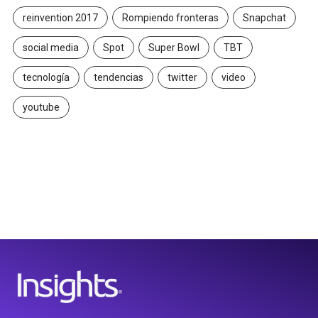
reinvention 2017
Rompiendo fronteras
Snapchat
social media
Spot
Super Bowl
TBT
tecnología
tendencias
twitter
video
youtube