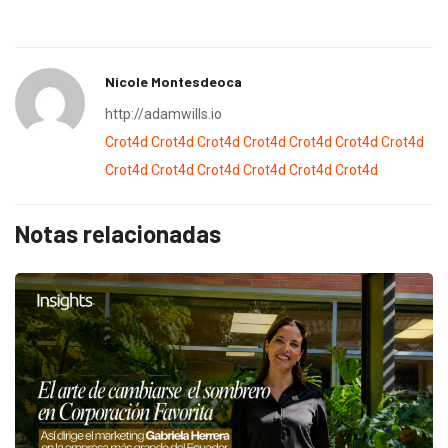
Nicole Montesdeoca
http://adamwills.io
Crot4d
Crot4d
Crot4d
Crot4d
Crot4d
Crot4d
Crot4d
Crot4d
Crot4d
Crot4d
Crot4d
Crot4d
Crot4d
Notas relacionadas