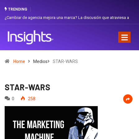
TRENDING
¿Cambiar de agencia mejora una marca? La discusión que atraviesa a
Gabri
Ecuador
Favor
Home
Medios
STAR-WARS
STAR-WARS
0
258