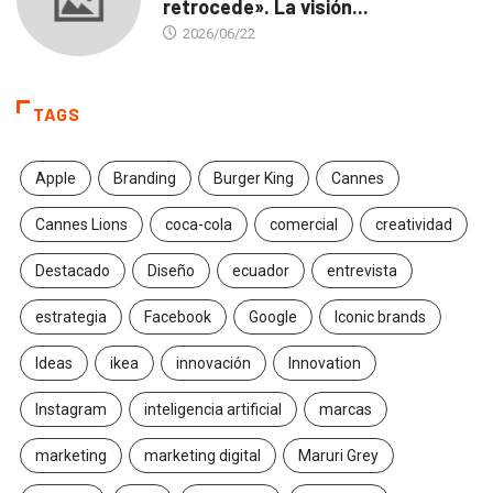
retrocede». La visión...
2026/06/22
TAGS
Apple
Branding
Burger King
Cannes
Cannes Lions
coca-cola
comercial
creatividad
Destacado
Diseño
ecuador
entrevista
estrategia
Facebook
Google
Iconic brands
Ideas
ikea
innovación
Innovation
Instagram
inteligencia artificial
marcas
marketing
marketing digital
Maruri Grey