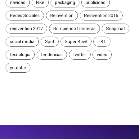
navidad
Nike
packaging
publicidad
Redes Sociales
Reinvention
Reinvention 2016
reinvention 2017
Rompiendo fronteras
Snapchat
social media
Spot
Super Bowl
TBT
tecnología
tendencias
twitter
video
youtube