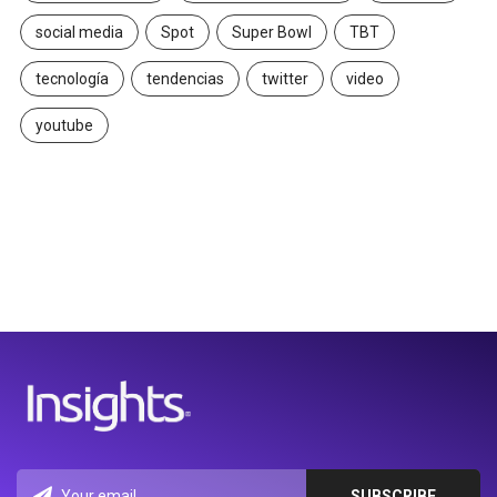
social media
Spot
Super Bowl
TBT
tecnología
tendencias
twitter
video
youtube