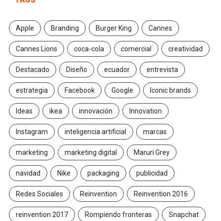
Apple
Branding
Burger King
Cannes
Cannes Lions
coca-cola
comercial
creatividad
Destacado
Diseño
ecuador
entrevista
estrategia
Facebook
Google
Iconic brands
Ideas
ikea
innovación
Innovation
Instagram
inteligencia artificial
marcas
marketing
marketing digital
Maruri Grey
navidad
Nike
packaging
publicidad
Redes Sociales
Reinvention
Reinvention 2016
reinvention 2017
Rompiendo fronteras
Snapchat