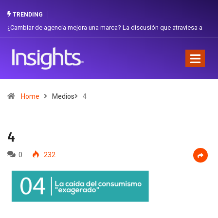
TRENDING
ambiar de agencia mejora una marca? La discusión que atraviesa a
Gabriel
uador
Favorit
Home
Medios
4
4
0
232