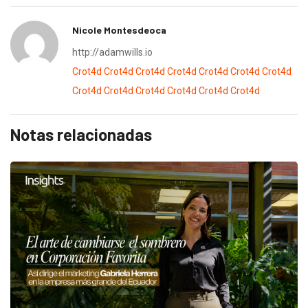
Nicole Montesdeoca
http://adamwills.io
Crot4d
Crot4d
Crot4d
Crot4d
Crot4d
Crot4d
Crot4d
Crot4d
Crot4d
Crot4d
Crot4d
Crot4d
Crot4d
Notas relacionadas