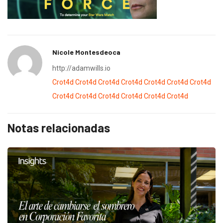
Nicole Montesdeoca
http://adamwills.io
Crot4d
Crot4d
Crot4d
Crot4d
Crot4d
Crot4d
Crot4d
Crot4d
Crot4d
Crot4d
Crot4d
Crot4d
Crot4d
Notas relacionadas