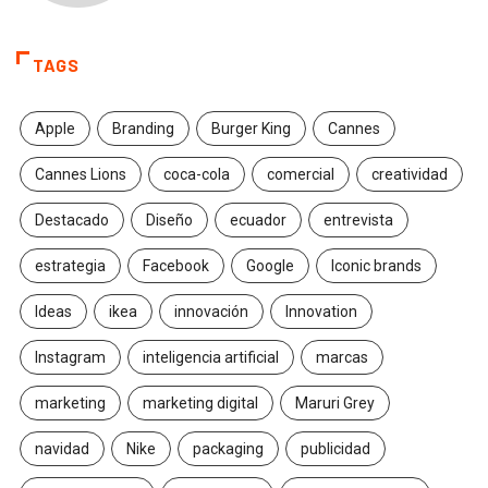
TAGS
Apple
Branding
Burger King
Cannes
Cannes Lions
coca-cola
comercial
creatividad
Destacado
Diseño
ecuador
entrevista
estrategia
Facebook
Google
Iconic brands
Ideas
ikea
innovación
Innovation
Instagram
inteligencia artificial
marcas
marketing
marketing digital
Maruri Grey
navidad
Nike
packaging
publicidad