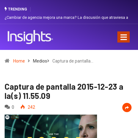
TRENDING
iar de agencia mejora una marca? La discusión que atraviesa a
Gabriela H
dor
Favorita
Home
Medios
Captura de pantalla…
Captura de pantalla 2015-12-23 a
la(s) 11.55.09
0
242