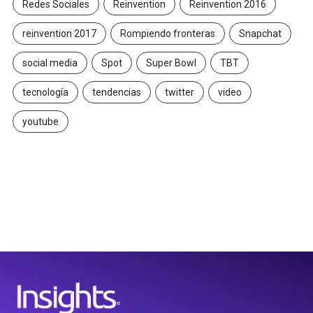
Redes Sociales
Reinvention
Reinvention 2016
reinvention 2017
Rompiendo fronteras
Snapchat
social media
Spot
Super Bowl
TBT
tecnología
tendencias
twitter
video
youtube