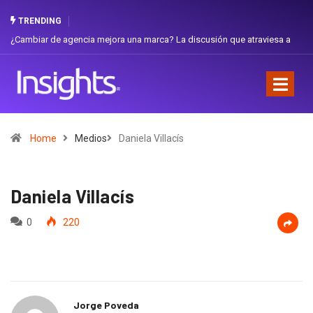
TRENDING
ambiar de agencia mejora una marca? La discusión que atraviesa a
Gabriel
uador
Favorit
Home
Medios
Daniela Villacís
Daniela Villacís
0
220
Jorge Poveda