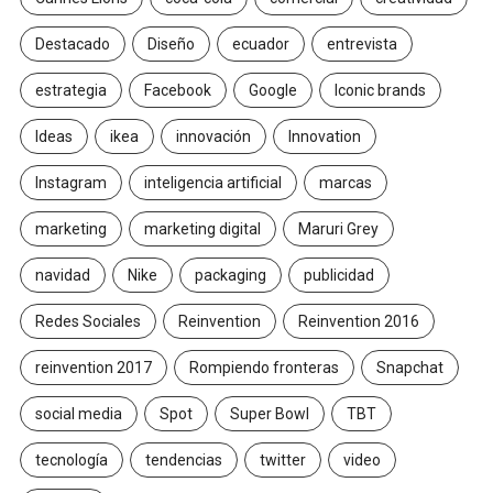
Destacado
Diseño
ecuador
entrevista
estrategia
Facebook
Google
Iconic brands
Ideas
ikea
innovación
Innovation
Instagram
inteligencia artificial
marcas
marketing
marketing digital
Maruri Grey
navidad
Nike
packaging
publicidad
Redes Sociales
Reinvention
Reinvention 2016
reinvention 2017
Rompiendo fronteras
Snapchat
social media
Spot
Super Bowl
TBT
tecnología
tendencias
twitter
video