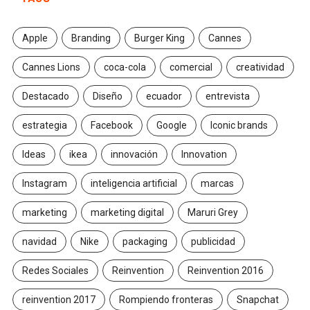
Apple
Branding
Burger King
Cannes
Cannes Lions
coca-cola
comercial
creatividad
Destacado
Diseño
ecuador
entrevista
estrategia
Facebook
Google
Iconic brands
Ideas
ikea
innovación
Innovation
Instagram
inteligencia artificial
marcas
marketing
marketing digital
Maruri Grey
navidad
Nike
packaging
publicidad
Redes Sociales
Reinvention
Reinvention 2016
reinvention 2017
Rompiendo fronteras
Snapchat