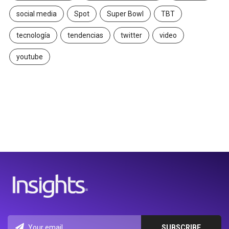
social media
Spot
Super Bowl
TBT
tecnología
tendencias
twitter
video
youtube