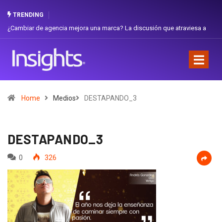
TRENDING
 de agencia mejora una marca? La discusión que atraviesa a
Gabriela Herre
Favorita
Home
Medios
DESTAPANDO_3
DESTAPANDO_3
0
326