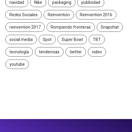
navidad
Nike
packaging
publicidad
Redes Sociales
Reinvention
Reinvention 2016
reinvention 2017
Rompiendo fronteras
Snapchat
social media
Spot
Super Bowl
TBT
tecnología
tendencias
twitter
video
youtube