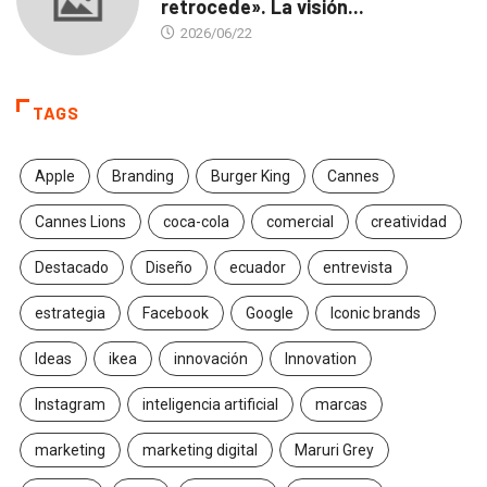
retrocede». La visión...
2026/06/22
TAGS
Apple
Branding
Burger King
Cannes
Cannes Lions
coca-cola
comercial
creatividad
Destacado
Diseño
ecuador
entrevista
estrategia
Facebook
Google
Iconic brands
Ideas
ikea
innovación
Innovation
Instagram
inteligencia artificial
marcas
marketing
marketing digital
Maruri Grey