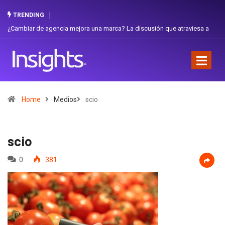
TRENDING
iar de agencia mejora una marca? La discusión que atraviesa a
Gabriela H
dor
Favorita
Home
Medios
scio
scio
0
381