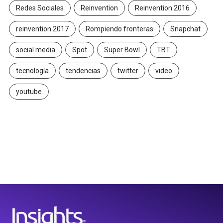
Redes Sociales
Reinvention
Reinvention 2016
reinvention 2017
Rompiendo fronteras
Snapchat
social media
Spot
Super Bowl
TBT
tecnología
tendencias
twitter
video
youtube