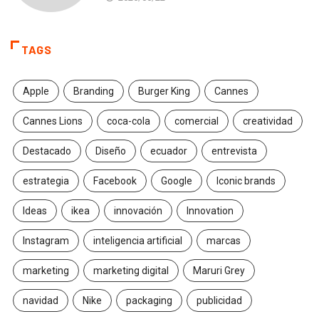
TAGS
Apple
Branding
Burger King
Cannes
Cannes Lions
coca-cola
comercial
creatividad
Destacado
Diseño
ecuador
entrevista
estrategia
Facebook
Google
Iconic brands
Ideas
ikea
innovación
Innovation
Instagram
inteligencia artificial
marcas
marketing
marketing digital
Maruri Grey
navidad
Nike
packaging
publicidad