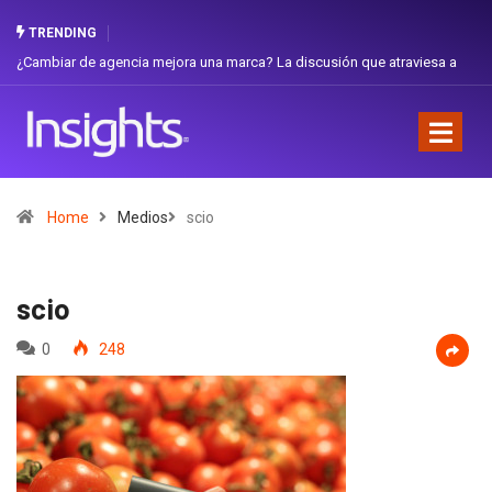
TRENDING
 de agencia mejora una marca? La discusión que atraviesa a
Gabriela Herre
Favorita
Home
Medios
scio
scio
0
248