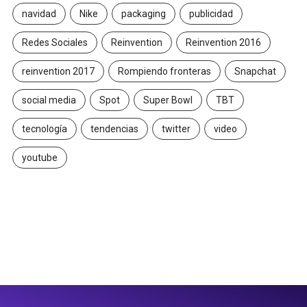
navidad
Nike
packaging
publicidad
Redes Sociales
Reinvention
Reinvention 2016
reinvention 2017
Rompiendo fronteras
Snapchat
social media
Spot
Super Bowl
TBT
tecnología
tendencias
twitter
video
youtube