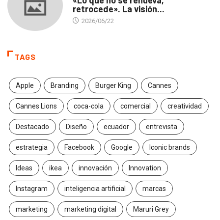
«Lo que no se renueva,
retrocede». La visión...
2026/06/22
TAGS
Apple
Branding
Burger King
Cannes
Cannes Lions
coca-cola
comercial
creatividad
Destacado
Diseño
ecuador
entrevista
estrategia
Facebook
Google
Iconic brands
Ideas
ikea
innovación
Innovation
Instagram
inteligencia artificial
marcas
marketing
marketing digital
Maruri Grey