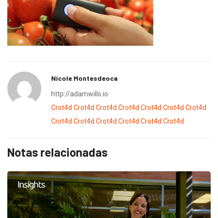
Nicole Montesdeoca
http://adamwills.io
Crot4d
Crot4d
Crot4d
Crot4d
Crot4d
Crot4d
Crot4d
Crot4d
Crot4d
Crot4d
Crot4d
Crot4d
Crot4d
Notas relacionadas