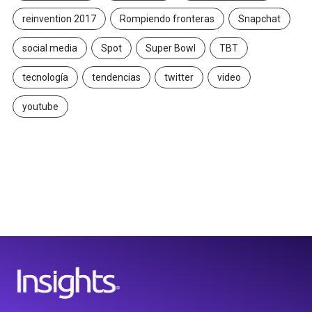
reinvention 2017
Rompiendo fronteras
Snapchat
social media
Spot
Super Bowl
TBT
tecnología
tendencias
twitter
video
youtube