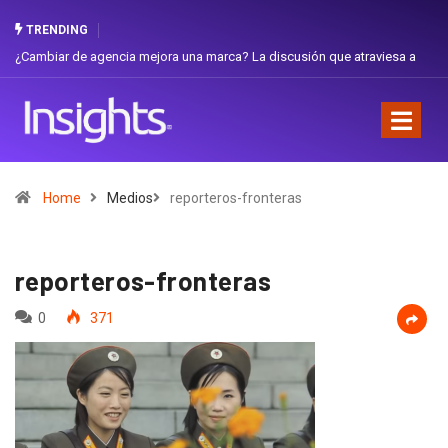
TRENDING
iar de agencia mejora una marca? La discusión que atraviesa a
Gabriela H
dor
Favorita
Home
Medios
reporteros-fronteras
reporteros-fronteras
0
371