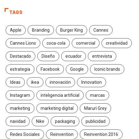
TAGS
Apple
Branding
Burger King
Cannes
Cannes Lions
coca-cola
comercial
creatividad
Destacado
Diseño
ecuador
entrevista
estrategia
Facebook
Google
Iconic brands
Ideas
ikea
innovación
Innovation
Instagram
inteligencia artificial
marcas
marketing
marketing digital
Maruri Grey
navidad
Nike
packaging
publicidad
Redes Sociales
Reinvention
Reinvention 2016