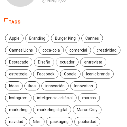
2026/06/22
TAGS
Apple
Branding
Burger King
Cannes
Cannes Lions
coca-cola
comercial
creatividad
Destacado
Diseño
ecuador
entrevista
estrategia
Facebook
Google
Iconic brands
Ideas
ikea
innovación
Innovation
Instagram
inteligencia artificial
marcas
marketing
marketing digital
Maruri Grey
navidad
Nike
packaging
publicidad