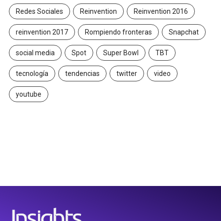
Redes Sociales
Reinvention
Reinvention 2016
reinvention 2017
Rompiendo fronteras
Snapchat
social media
Spot
Super Bowl
TBT
tecnología
tendencias
twitter
video
youtube