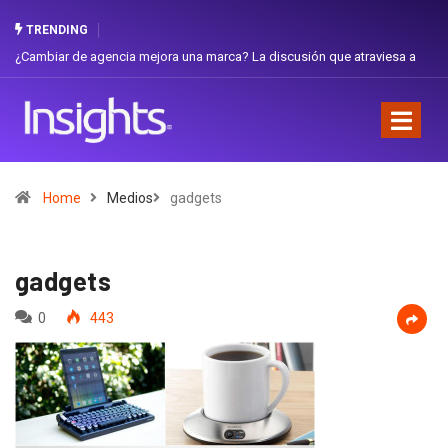
TRENDING
ejora una marca? La discusión que atraviesa a
Gabriela Herrera y el arte 
Favorita
Home
Medios
gadgets
gadgets
0
443