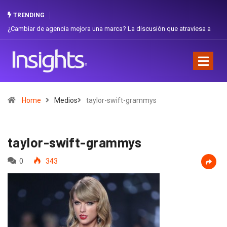
TRENDING
iar de agencia mejora una marca? La discusión que atraviesa a
Gabriela H
dor
Favorita
Home
Medios
taylor-swift-grammys
taylor-swift-grammys
0
343