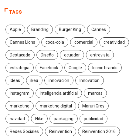
TAGS
Apple
Branding
Burger King
Cannes
Cannes Lions
coca-cola
comercial
creatividad
Destacado
Diseño
ecuador
entrevista
estrategia
Facebook
Google
Iconic brands
Ideas
ikea
innovación
Innovation
Instagram
inteligencia artificial
marcas
marketing
marketing digital
Maruri Grey
navidad
Nike
packaging
publicidad
Redes Sociales
Reinvention
Reinvention 2016