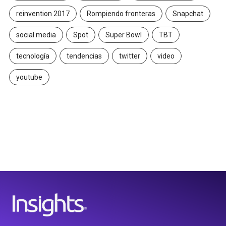
reinvention 2017
Rompiendo fronteras
Snapchat
social media
Spot
Super Bowl
TBT
tecnología
tendencias
twitter
video
youtube