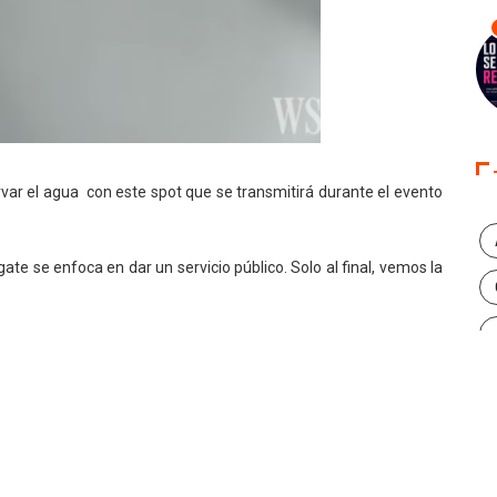
ar el agua con este spot que se transmitirá durante el evento
te se enfoca en dar un servicio público. Solo al final, vemos la
ave innecesariamente puede gastar más agua en cinco minutos de
 en el mundo pueden consumir en una semana.
p Counts (Cada gota cuenta),
fue creado
por Y&R Perú, según
 Colombia Perú por el Día del Agua.