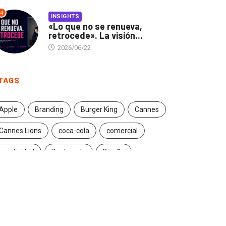
4
INSIGHTS
«Lo que no se renueva,
retrocede». La visión...
2026/06/22
TAGS
Apple
Branding
Burger King
Cannes
Cannes Lions
coca-cola
comercial
creatividad
Destacado
Diseño
ecuador
entrevista
estrategia
Facebook
Google
Iconic brands
Ideas
ikea
innovación
Innovation