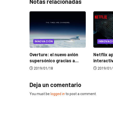
Notas relacionadas
N
INNOVACIÓN
I
l nuevo avión
Netflix apuesta por el cine
Cop
 gracias a...
interactivo con...
que
8
2019/01/02
20
Deja un comentario
You must be
logged in
to post a comment.