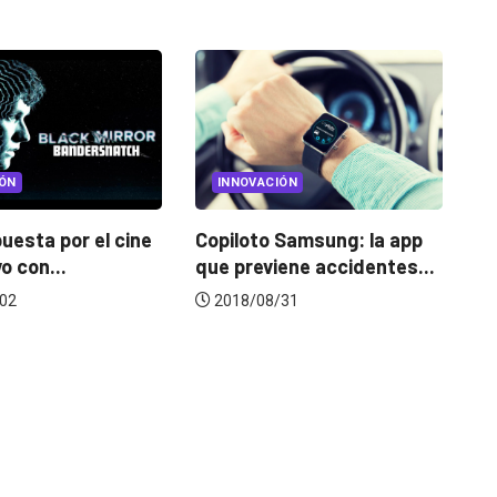
NNOVACIÓN
INNOVACIÓN
iloto Samsung: la app
Overture: el nuevo avión
 previene accidentes...
supersónico gracias a...
18/08/31
2019/01/18