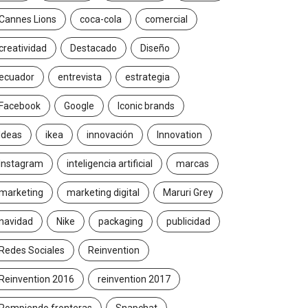
Cannes Lions
coca-cola
comercial
creatividad
Destacado
Diseño
ecuador
entrevista
estrategia
Facebook
Google
Iconic brands
Ideas
ikea
innovación
Innovation
Instagram
inteligencia artificial
marcas
marketing
marketing digital
Maruri Grey
navidad
Nike
packaging
publicidad
Redes Sociales
Reinvention
Reinvention 2016
reinvention 2017