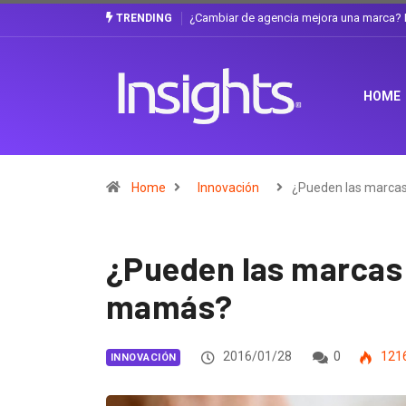
Gabriela Herrera y el arte de cambiarse e
TRENDING
HOME
Home
Innovación
¿Pueden las marca
¿Pueden las marcas 
mamás?
2016/01/28
0
121
INNOVACIÓN