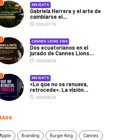
2
INSIGHTS
Gabriela Herrera y el arte de
cambiarse el...
2026/07/16
3
CANNES LIONS 2026
Dos ecuatorianos en el
jurado de Cannes Lions...
2026/06/23
4
INSIGHTS
«Lo que no se renueva,
retrocede». La visión...
2026/06/22
TAGS
Apple
Branding
Burger King
Cannes