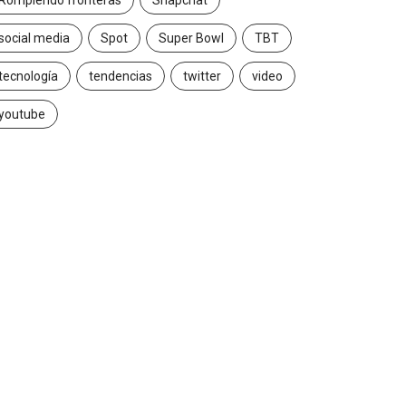
Rompiendo fronteras
Snapchat
social media
Spot
Super Bowl
TBT
tecnología
tendencias
twitter
video
youtube