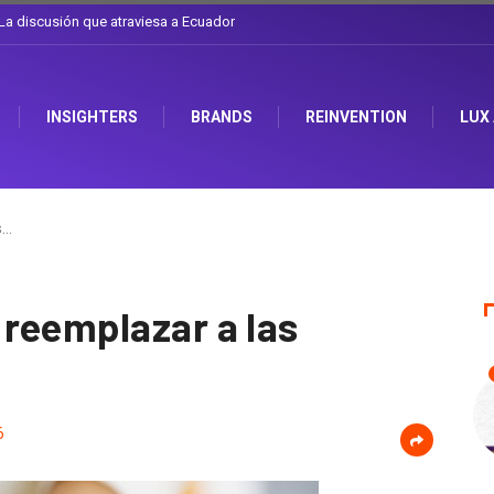
l sombrero en Corporación Favorita
INSIGHTERS
BRANDS
REINVENTION
LUX
s…
reemplazar a las
6