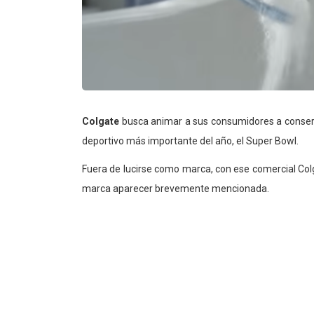
Colgate
busca animar a sus consumidores a conserv
deportivo más importante del año, el Super Bowl.
Fuera de lucirse como marca, con ese comercial Colga
marca aparecer brevemente mencionada.
El mensaje es claro: Dejar correr el agua de la ll
cepillarse los dientes, que lo que muchas familias
El video, que dura 30 segundos y se titula Every Dro
Adweek; y fue originalmente transmitido en 2014 En