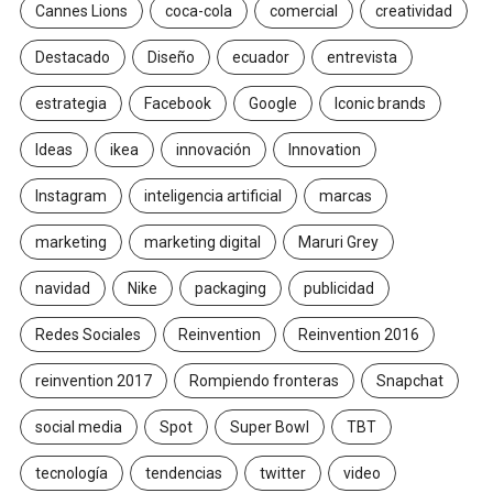
Cannes Lions
coca-cola
comercial
creatividad
Destacado
Diseño
ecuador
entrevista
estrategia
Facebook
Google
Iconic brands
Ideas
ikea
innovación
Innovation
Instagram
inteligencia artificial
marcas
marketing
marketing digital
Maruri Grey
navidad
Nike
packaging
publicidad
Redes Sociales
Reinvention
Reinvention 2016
reinvention 2017
Rompiendo fronteras
Snapchat
social media
Spot
Super Bowl
TBT
tecnología
tendencias
twitter
video