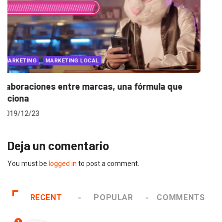
PUBLICIDAD
UNCATEGORIZED
Insights Switch: Nathalia Madrigal cambió la
publicidad por la música
2020/01/14
Deja un comentario
You must be
logged in
to post a comment.
RECENT
POPULAR
COMMENTS