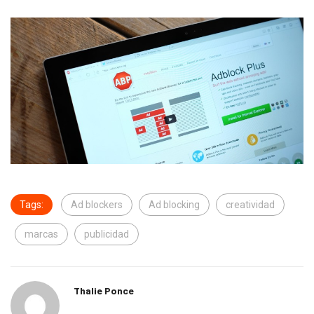
Tags:
Ad blockers
Ad blocking
creatividad
marcas
publicidad
Thalie Ponce