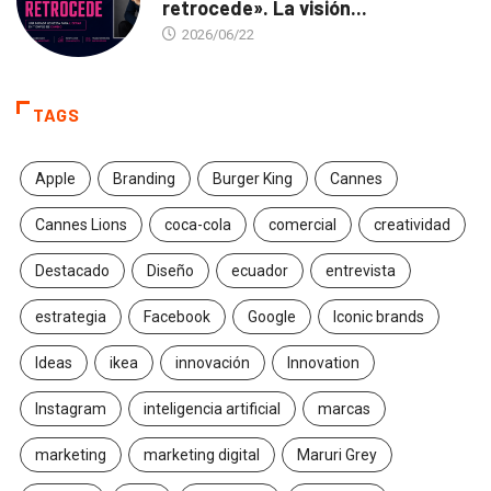
retrocede». La visión...
2026/06/22
TAGS
Apple
Branding
Burger King
Cannes
Cannes Lions
coca-cola
comercial
creatividad
Destacado
Diseño
ecuador
entrevista
estrategia
Facebook
Google
Iconic brands
Ideas
ikea
innovación
Innovation
Instagram
inteligencia artificial
marcas
marketing
marketing digital
Maruri Grey