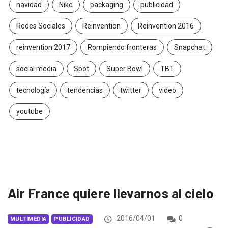
navidad
Nike
packaging
publicidad
Redes Sociales
Reinvention
Reinvention 2016
reinvention 2017
Rompiendo fronteras
Snapchat
social media
Spot
Super Bowl
TBT
tecnología
tendencias
twitter
video
youtube
Air France quiere llevarnos al cielo
2016/04/01
0
MULTIMEDIA
PUBLICIDAD