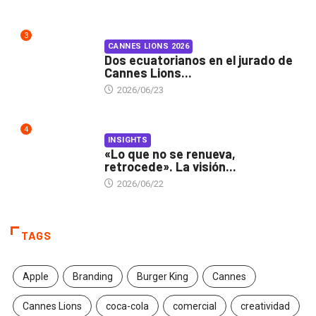
3
CANNES LIONS 2026
Dos ecuatorianos en el jurado de
Cannes Lions...
2026/06/23
4
INSIGHTS
«Lo que no se renueva,
retrocede». La visión...
2026/06/22
TAGS
Apple
Branding
Burger King
Cannes
Cannes Lions
coca-cola
comercial
creatividad