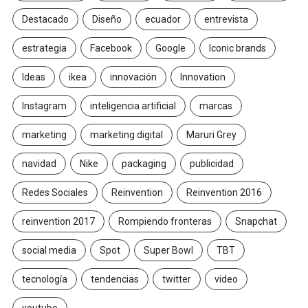
Destacado
Diseño
ecuador
entrevista
estrategia
Facebook
Google
Iconic brands
Ideas
ikea
innovación
Innovation
Instagram
inteligencia artificial
marcas
marketing
marketing digital
Maruri Grey
navidad
Nike
packaging
publicidad
Redes Sociales
Reinvention
Reinvention 2016
reinvention 2017
Rompiendo fronteras
Snapchat
social media
Spot
Super Bowl
TBT
tecnología
tendencias
twitter
video