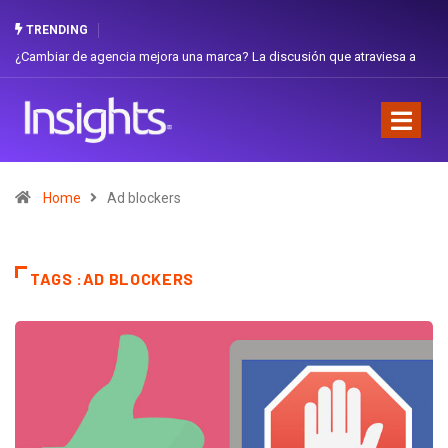
TRENDING
scusión que atraviesa a
Gabriela Herrera y el arte de cambiarse el sombrer
Favorita
Home
Ad blockers
TAGS :AD BLOCKERS