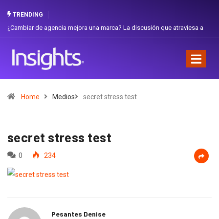
TRENDING
¿Cambiar de agencia mejora una marca? La discusión que atraviesa a
Gab
Ecuador
Fav
Home
Medios
secret stress test
secret stress test
0
234
Pesantes Denise