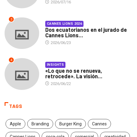
2026/07/16
3
CANNES LIONS 2026
Dos ecuatorianos en el jurado de
Cannes Lions...
2026/06/23
4
INSIGHTS
«Lo que no se renueva,
retrocede». La visión...
2026/06/22
TAGS
Apple
Branding
Burger King
Cannes
Cannes Lions
coca-cola
comercial
creatividad