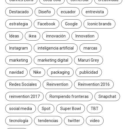
Destacado
Diseño
ecuador
entrevista
estrategia
Facebook
Google
Iconic brands
Ideas
ikea
innovación
Innovation
Instagram
inteligencia artificial
marcas
marketing
marketing digital
Maruri Grey
navidad
Nike
packaging
publicidad
Redes Sociales
Reinvention
Reinvention 2016
reinvention 2017
Rompiendo fronteras
Snapchat
social media
Spot
Super Bowl
TBT
tecnología
tendencias
twitter
video