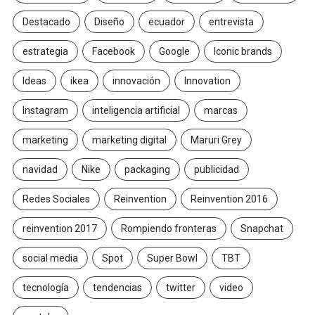
Destacado
Diseño
ecuador
entrevista
estrategia
Facebook
Google
Iconic brands
Ideas
ikea
innovación
Innovation
Instagram
inteligencia artificial
marcas
marketing
marketing digital
Maruri Grey
navidad
Nike
packaging
publicidad
Redes Sociales
Reinvention
Reinvention 2016
reinvention 2017
Rompiendo fronteras
Snapchat
social media
Spot
Super Bowl
TBT
tecnología
tendencias
twitter
video