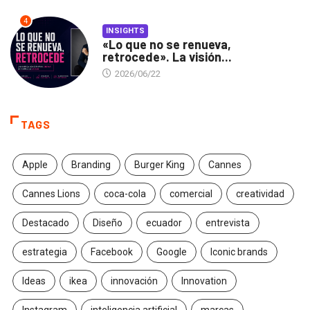
4
INSIGHTS
«Lo que no se renueva,
retrocede». La visión...
2026/06/22
TAGS
Apple
Branding
Burger King
Cannes
Cannes Lions
coca-cola
comercial
creatividad
Destacado
Diseño
ecuador
entrevista
estrategia
Facebook
Google
Iconic brands
Ideas
ikea
innovación
Innovation