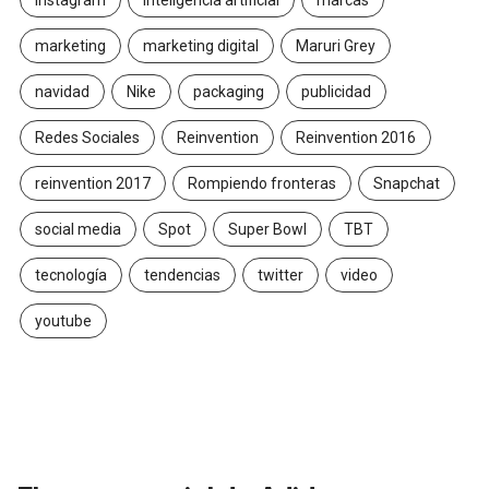
Instagram
inteligencia artificial
marcas
marketing
marketing digital
Maruri Grey
navidad
Nike
packaging
publicidad
Redes Sociales
Reinvention
Reinvention 2016
reinvention 2017
Rompiendo fronteras
Snapchat
social media
Spot
Super Bowl
TBT
tecnología
tendencias
twitter
video
youtube