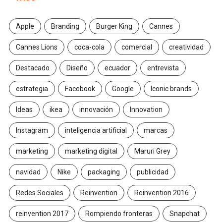
Apple
Branding
Burger King
Cannes
Cannes Lions
coca-cola
comercial
creatividad
Destacado
Diseño
ecuador
entrevista
estrategia
Facebook
Google
Iconic brands
Ideas
ikea
innovación
Innovation
Instagram
inteligencia artificial
marcas
marketing
marketing digital
Maruri Grey
navidad
Nike
packaging
publicidad
Redes Sociales
Reinvention
Reinvention 2016
reinvention 2017
Rompiendo fronteras
Snapchat