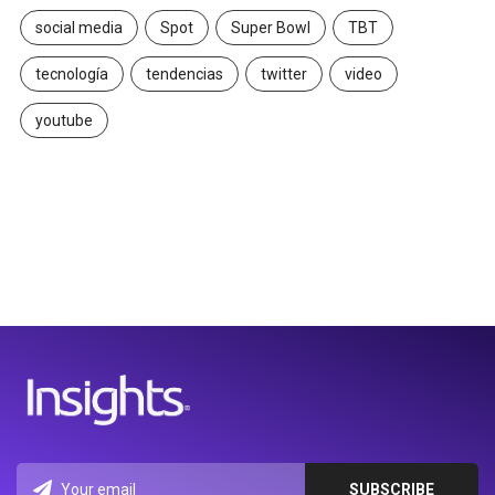
social media
Spot
Super Bowl
TBT
tecnología
tendencias
twitter
video
youtube