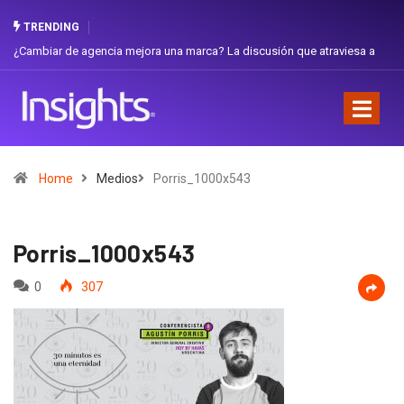
TRENDING
¿Cambiar de agencia mejora una marca? La discusión que atraviesa a
Gabri
Ecuador
Favor
Home
Medios
Porris_1000x543
Porris_1000x543
0
307