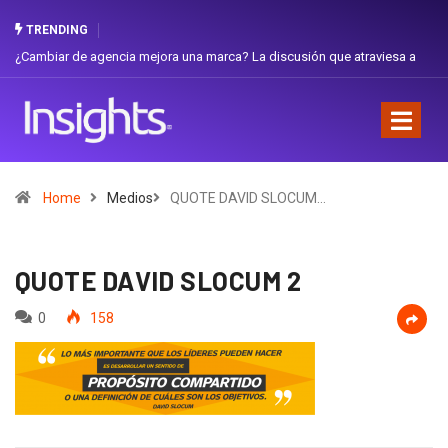
TRENDING
ambiar de agencia mejora una marca? La discusión que atraviesa a
Gabriel
uador
Favorit
Home
Medios
QUOTE DAVID SLOCUM…
QUOTE DAVID SLOCUM 2
0
158