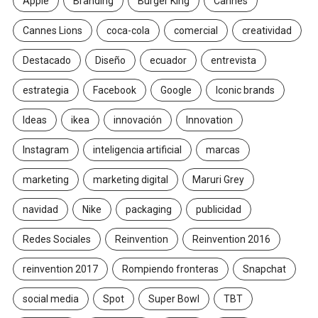
Apple
Branding
Burger King
Cannes
Cannes Lions
coca-cola
comercial
creatividad
Destacado
Diseño
ecuador
entrevista
estrategia
Facebook
Google
Iconic brands
Ideas
ikea
innovación
Innovation
Instagram
inteligencia artificial
marcas
marketing
marketing digital
Maruri Grey
navidad
Nike
packaging
publicidad
Redes Sociales
Reinvention
Reinvention 2016
reinvention 2017
Rompiendo fronteras
Snapchat
social media
Spot
Super Bowl
TBT