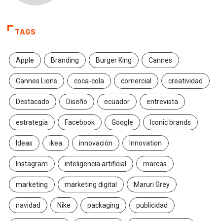
TAGS
Apple
Branding
Burger King
Cannes
Cannes Lions
coca-cola
comercial
creatividad
Destacado
Diseño
ecuador
entrevista
estrategia
Facebook
Google
Iconic brands
Ideas
ikea
innovación
Innovation
Instagram
inteligencia artificial
marcas
marketing
marketing digital
Maruri Grey
navidad
Nike
packaging
publicidad