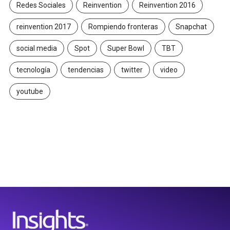
Redes Sociales
Reinvention
Reinvention 2016
reinvention 2017
Rompiendo fronteras
Snapchat
social media
Spot
Super Bowl
TBT
tecnología
tendencias
twitter
video
youtube