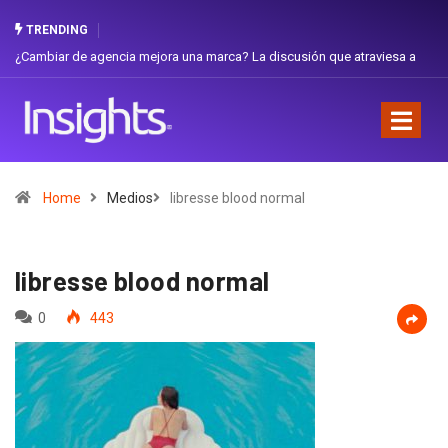
TRENDING
 de agencia mejora una marca? La discusión que atraviesa a
Gabriela Herre
Favorita
Home
Medios
libresse blood normal
libresse blood normal
0
443