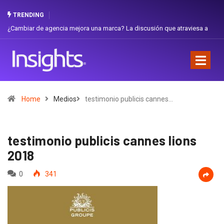
TRENDING
ambiar de agencia mejora una marca? La discusión que atraviesa a
Gabriel
uador
Favorit
Home
Medios
testimonio publicis cannes…
testimonio publicis cannes lions
2018
0
341