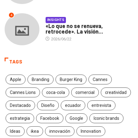
4
INSIGHTS
«Lo que no se renueva,
retrocede». La visión...
2026/06/22
TAGS
Apple
Branding
Burger King
Cannes
Cannes Lions
coca-cola
comercial
creatividad
Destacado
Diseño
ecuador
entrevista
estrategia
Facebook
Google
Iconic brands
Ideas
ikea
innovación
Innovation