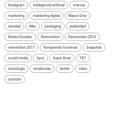
Instagram
inteligencia artificial
marcas
marketing
marketing digital
Maruri Grey
navidad
Nike
packaging
publicidad
Redes Sociales
Reinvention
Reinvention 2016
reinvention 2017
Rompiendo fronteras
Snapchat
social media
Spot
Super Bowl
TBT
tecnología
tendencias
twitter
video
youtube