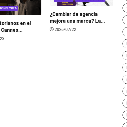
IONS 2026
¿Cambiar de agencia
mejora una marca? La...
orianos en el
Ga
 Cannes...
de
2026/07/22
23