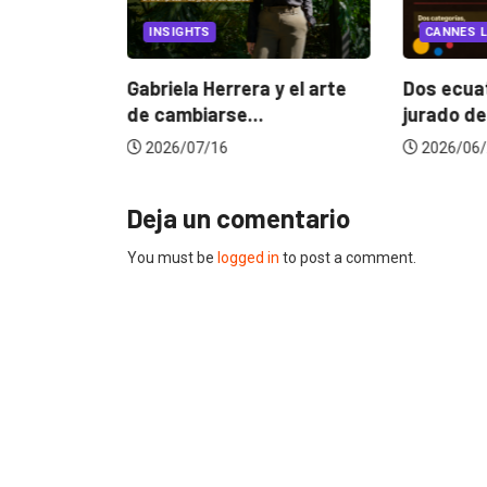
INSIGHTS
CANNES L
ncia
? La...
Gabriela Herrera y el arte
Dos ecuat
de cambiarse...
jurado de
2026/07/16
2026/06/
Deja un comentario
You must be
logged in
to post a comment.