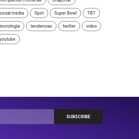
Rompiendo fronteras
Snapchat
social media
Spot
Super Bowl
TBT
tecnología
tendencias
twitter
video
youtube