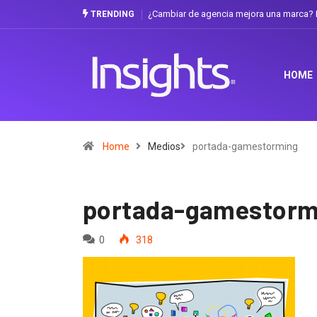
¿Cambiar de agencia mejora una marca? L
TRENDING
HOME
Home
Medios
portada-gamestorming
portada-gamestorm
0
318