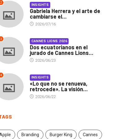
2
INSIGHTS
Gabriela Herrera y el arte de
cambiarse el...
2026/07/16
3
CANNES LIONS 2026
Dos ecuatorianos en el
jurado de Cannes Lions...
2026/06/23
4
INSIGHTS
«Lo que no se renueva,
retrocede». La visión...
2026/06/22
TAGS
Apple
Branding
Burger King
Cannes