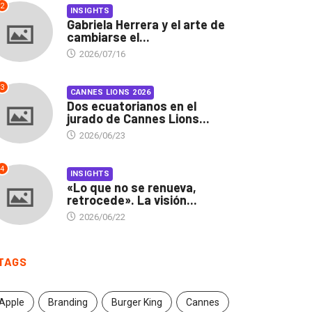
2
INSIGHTS
Gabriela Herrera y el arte de
cambiarse el...
2026/07/16
3
CANNES LIONS 2026
Dos ecuatorianos en el
jurado de Cannes Lions...
2026/06/23
4
INSIGHTS
«Lo que no se renueva,
retrocede». La visión...
2026/06/22
TAGS
Apple
Branding
Burger King
Cannes