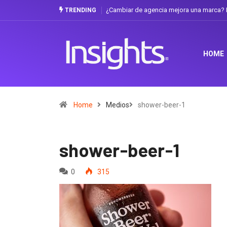
¿Cambiar de agencia mejora una marca? L
TRENDING
HOME
Home
Medios
shower-beer-1
shower-beer-1
0
315