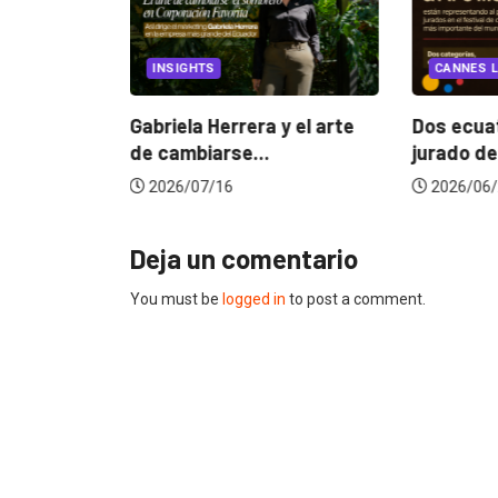
EGORIZED
INSIGHTS
CANNES L
ncia
? La...
Gabriela Herrera y el arte
Dos ecuat
de cambiarse...
jurado de
2026/07/16
2026/06/
Deja un comentario
You must be
logged in
to post a comment.