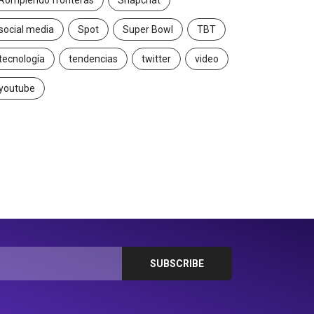
Rompiendo fronteras
Snapchat
social media
Spot
Super Bowl
TBT
tecnología
tendencias
twitter
video
youtube