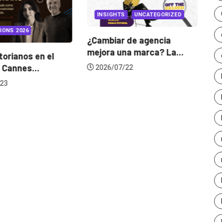
INSIGHTS
UNCATEGORIZED
IONS 2026
¿Cambiar de agencia
mejora una marca? La...
orianos en el
Ga
 Cannes...
de
2026/07/22
23