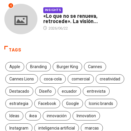
4
INSIGHTS
«Lo que no se renueva,
retrocede». La visión...
2026/06/22
TAGS
Apple
Branding
Burger King
Cannes
Cannes Lions
coca-cola
comercial
creatividad
Destacado
Diseño
ecuador
entrevista
estrategia
Facebook
Google
Iconic brands
Ideas
ikea
innovación
Innovation
Instagram
inteligencia artificial
marcas