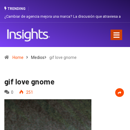
TRENDING
 de agencia mejora una marca? La discusión que atraviesa a
Gabriela Herre
Favorita
Home
Medios
gif love gnome
gif love gnome
0
251