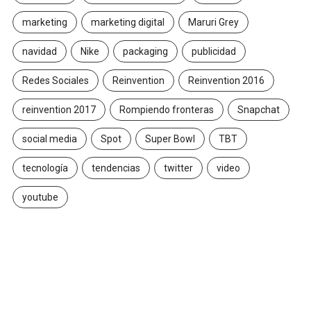
marketing
marketing digital
Maruri Grey
navidad
Nike
packaging
publicidad
Redes Sociales
Reinvention
Reinvention 2016
reinvention 2017
Rompiendo fronteras
Snapchat
social media
Spot
Super Bowl
TBT
tecnología
tendencias
twitter
video
youtube