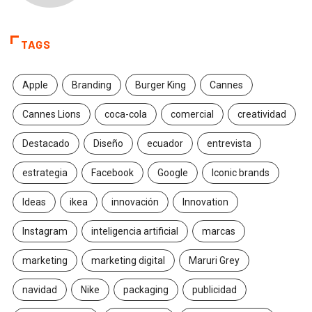
TAGS
Apple
Branding
Burger King
Cannes
Cannes Lions
coca-cola
comercial
creatividad
Destacado
Diseño
ecuador
entrevista
estrategia
Facebook
Google
Iconic brands
Ideas
ikea
innovación
Innovation
Instagram
inteligencia artificial
marcas
marketing
marketing digital
Maruri Grey
navidad
Nike
packaging
publicidad