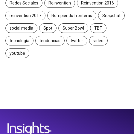
Redes Sociales
Reinvention
Reinvention 2016
reinvention 2017
Rompiendo fronteras
Snapchat
social media
Spot
Super Bowl
TBT
tecnología
tendencias
twitter
video
youtube