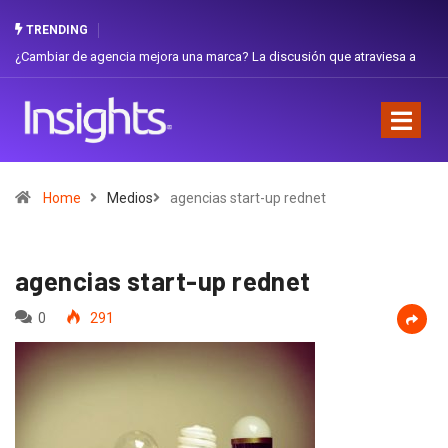
TRENDING
ambiar de agencia mejora una marca? La discusión que atraviesa a
Gabriel
uador
Favorit
Home
Medios
agencias start-up rednet
agencias start-up rednet
0
291