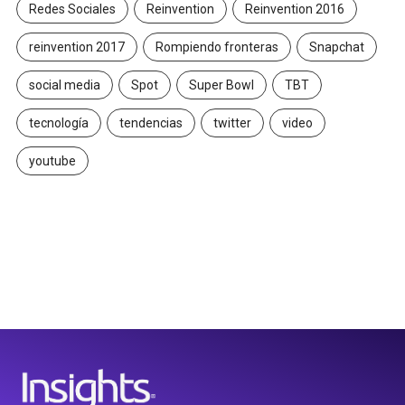
Redes Sociales
Reinvention
Reinvention 2016
reinvention 2017
Rompiendo fronteras
Snapchat
social media
Spot
Super Bowl
TBT
tecnología
tendencias
twitter
video
youtube