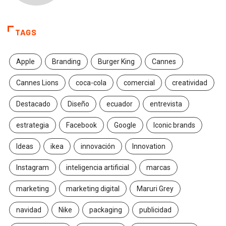
TAGS
Apple
Branding
Burger King
Cannes
Cannes Lions
coca-cola
comercial
creatividad
Destacado
Diseño
ecuador
entrevista
estrategia
Facebook
Google
Iconic brands
Ideas
ikea
innovación
Innovation
Instagram
inteligencia artificial
marcas
marketing
marketing digital
Maruri Grey
navidad
Nike
packaging
publicidad