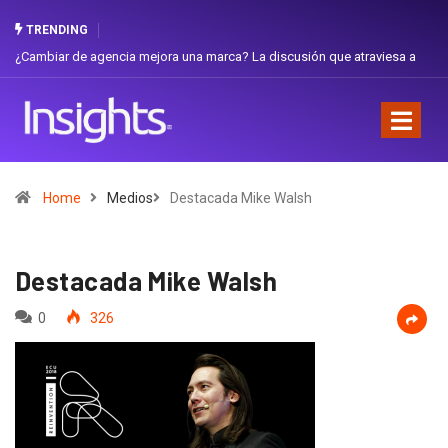
TRENDING
ambiar de agencia mejora una marca? La discusión que atraviesa a
Gabriel
uador
Favorit
Home
Medios
Destacada Mike Walsh
Destacada Mike Walsh
0
326