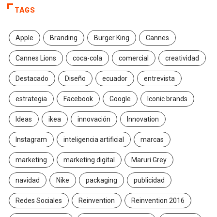
TAGS
Apple
Branding
Burger King
Cannes
Cannes Lions
coca-cola
comercial
creatividad
Destacado
Diseño
ecuador
entrevista
estrategia
Facebook
Google
Iconic brands
Ideas
ikea
innovación
Innovation
Instagram
inteligencia artificial
marcas
marketing
marketing digital
Maruri Grey
navidad
Nike
packaging
publicidad
Redes Sociales
Reinvention
Reinvention 2016