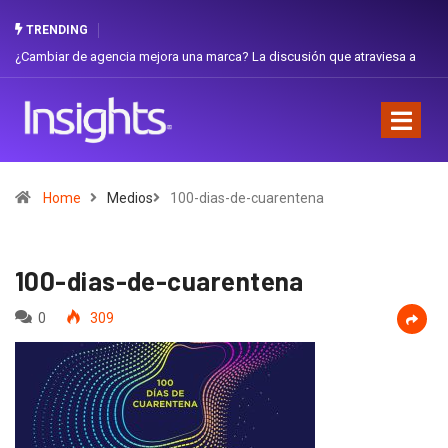
TRENDING
¿Cambiar de agencia mejora una marca? La discusión que atraviesa a
Gab
Ecuador
Fav
Home
Medios
100-dias-de-cuarentena
100-dias-de-cuarentena
0
309