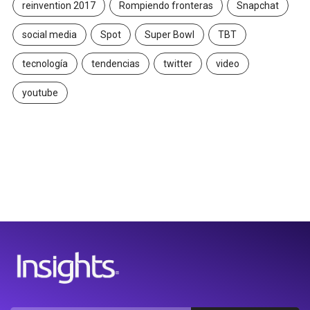
reinvention 2017
Rompiendo fronteras
Snapchat
social media
Spot
Super Bowl
TBT
tecnología
tendencias
twitter
video
youtube