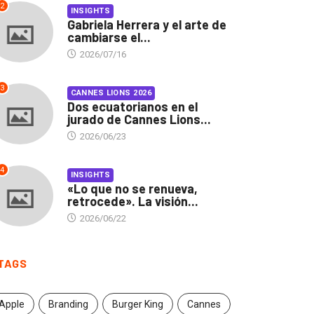
2
INSIGHTS
Gabriela Herrera y el arte de
cambiarse el...
2026/07/16
3
CANNES LIONS 2026
Dos ecuatorianos en el
jurado de Cannes Lions...
2026/06/23
4
INSIGHTS
«Lo que no se renueva,
retrocede». La visión...
2026/06/22
TAGS
Apple
Branding
Burger King
Cannes