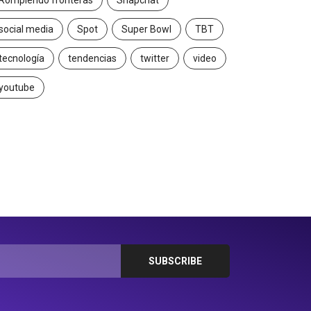
Rompiendo fronteras
Snapchat
social media
Spot
Super Bowl
TBT
tecnología
tendencias
twitter
video
youtube