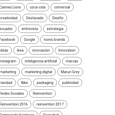
Cannes Lions
coca-cola
comercial
creatividad
Destacado
Diseño
ecuador
entrevista
estrategia
Facebook
Google
Iconic brands
Ideas
ikea
innovación
Innovation
Instagram
inteligencia artificial
marcas
marketing
marketing digital
Maruri Grey
navidad
Nike
packaging
publicidad
Redes Sociales
Reinvention
Reinvention 2016
reinvention 2017