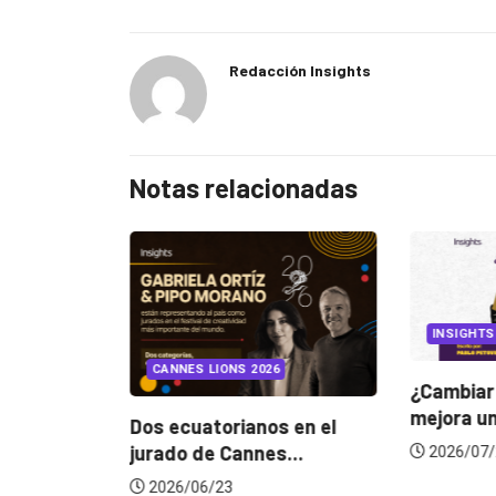
Redacción Insights
Notas relacionadas
INSIGHTS
UNCATEGORIZED
LIONS 2026
¿Cambiar de agencia
mejora una marca? La...
torianos en el
G
e Cannes...
d
2026/07/22
/23