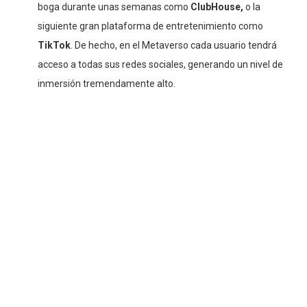
boga durante unas semanas como
ClubHouse,
o la
siguiente gran plataforma de entretenimiento como
TikTok
. De hecho, en el Metaverso cada usuario tendrá
acceso a todas sus redes sociales, generando un nivel de
inmersión tremendamente alto.
¿Qué sí es?
El Metaverso es una serie de mundos virtuales altamente
inmersivos donde las personas (a pesar de las limitaciones físicas)
pueden juntarse para jugar, trabajar y socializar (en cualquier de
sus formas). Es una combinación entre
software
(el mundo
virtual), y
hardware
(gadgets como gafas especiales, que
permiten vivir la realidad aumentada).
Cada uno de estos mundos, de cierta manera tiene una lógica de
“país” ya que cuenta con sus propias reglas, habitantes (usuarios),
terrenos y formas de comercio (cripto monedas). La gran ventaja