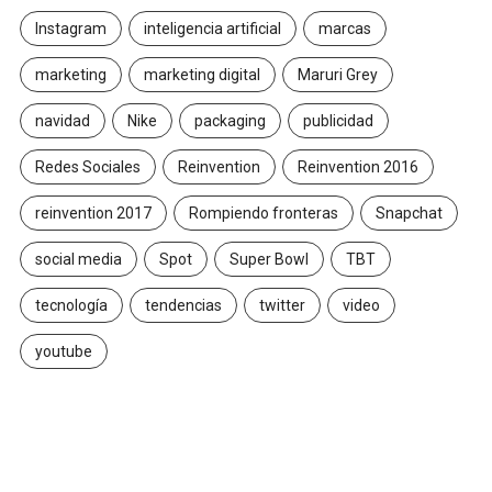
Instagram
inteligencia artificial
marcas
marketing
marketing digital
Maruri Grey
navidad
Nike
packaging
publicidad
Redes Sociales
Reinvention
Reinvention 2016
reinvention 2017
Rompiendo fronteras
Snapchat
social media
Spot
Super Bowl
TBT
tecnología
tendencias
twitter
video
youtube