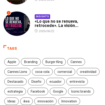
4
INSIGHTS
«Lo que no se renueva,
retrocede». La visión...
2026/06/22
TAGS
Apple
Branding
Burger King
Cannes
Cannes Lions
coca-cola
comercial
creatividad
Destacado
Diseño
ecuador
entrevista
estrategia
Facebook
Google
Iconic brands
Ideas
ikea
innovación
Innovation