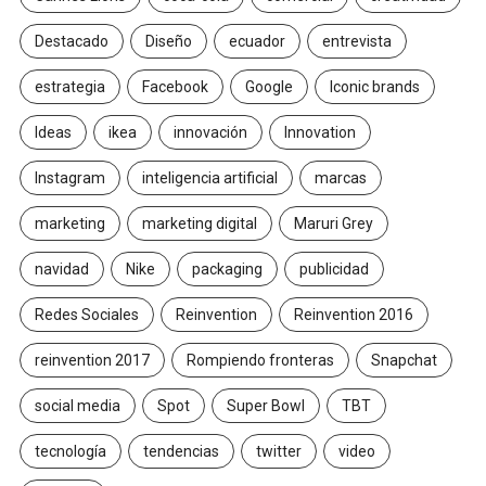
Destacado
Diseño
ecuador
entrevista
estrategia
Facebook
Google
Iconic brands
Ideas
ikea
innovación
Innovation
Instagram
inteligencia artificial
marcas
marketing
marketing digital
Maruri Grey
navidad
Nike
packaging
publicidad
Redes Sociales
Reinvention
Reinvention 2016
reinvention 2017
Rompiendo fronteras
Snapchat
social media
Spot
Super Bowl
TBT
tecnología
tendencias
twitter
video