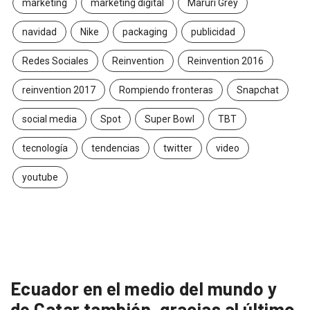
marketing
marketing digital
Maruri Grey
navidad
Nike
packaging
publicidad
Redes Sociales
Reinvention
Reinvention 2016
reinvention 2017
Rompiendo fronteras
Snapchat
social media
Spot
Super Bowl
TBT
tecnología
tendencias
twitter
video
youtube
Ecuador en el medio del mundo y
de Catar también, gracias al último