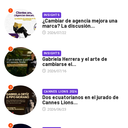
1
INSIGHTS
¿Cambiar de agencia mejora una
marca? La discusión...
2026/07/22
2
INSIGHTS
Gabriela Herrera y el arte de
cambiarse el...
2026/07/16
3
CANNES LIONS 2026
Dos ecuatorianos en el jurado de
Cannes Lions...
2026/06/23
4