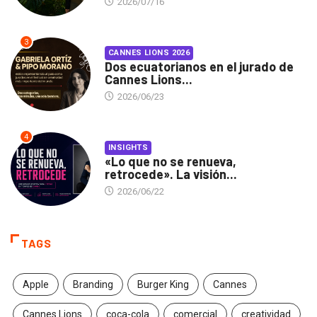
2026/07/16
3
CANNES LIONS 2026
Dos ecuatorianos en el jurado de
Cannes Lions...
2026/06/23
4
INSIGHTS
«Lo que no se renueva,
retrocede». La visión...
2026/06/22
TAGS
Apple
Branding
Burger King
Cannes
Cannes Lions
coca-cola
comercial
creatividad