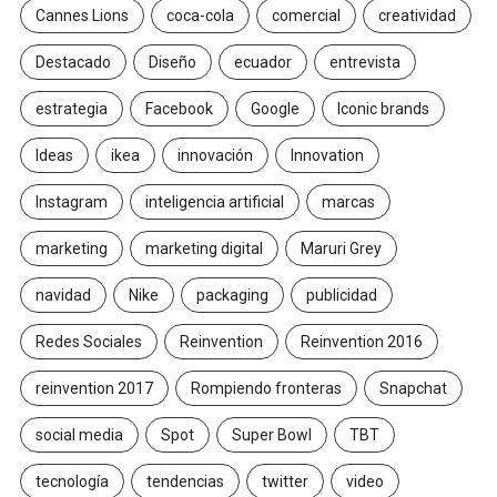
Cannes Lions
coca-cola
comercial
creatividad
Destacado
Diseño
ecuador
entrevista
estrategia
Facebook
Google
Iconic brands
Ideas
ikea
innovación
Innovation
Instagram
inteligencia artificial
marcas
marketing
marketing digital
Maruri Grey
navidad
Nike
packaging
publicidad
Redes Sociales
Reinvention
Reinvention 2016
reinvention 2017
Rompiendo fronteras
Snapchat
social media
Spot
Super Bowl
TBT
tecnología
tendencias
twitter
video