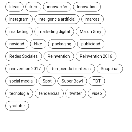
Ideas
ikea
innovación
Innovation
Instagram
inteligencia artificial
marcas
marketing
marketing digital
Maruri Grey
navidad
Nike
packaging
publicidad
Redes Sociales
Reinvention
Reinvention 2016
reinvention 2017
Rompiendo fronteras
Snapchat
social media
Spot
Super Bowl
TBT
tecnología
tendencias
twitter
video
youtube