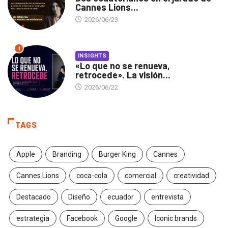
Cannes Lions...
2026/06/23
4
INSIGHTS
«Lo que no se renueva,
retrocede». La visión...
2026/06/22
TAGS
Apple
Branding
Burger King
Cannes
Cannes Lions
coca-cola
comercial
creatividad
Destacado
Diseño
ecuador
entrevista
estrategia
Facebook
Google
Iconic brands