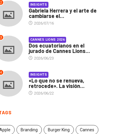
2
INSIGHTS
Gabriela Herrera y el arte de
cambiarse el...
2026/07/16
3
CANNES LIONS 2026
Dos ecuatorianos en el
jurado de Cannes Lions...
2026/06/23
4
INSIGHTS
«Lo que no se renueva,
retrocede». La visión...
2026/06/22
INSIGHTS
CANNES LIONS 2026
TAGS
briela Herrera y el arte
Dos ecuatorianos en el
 cambiarse...
jurado de Cannes...
Apple
Branding
Burger King
Cannes
2026/07/16
2026/06/23