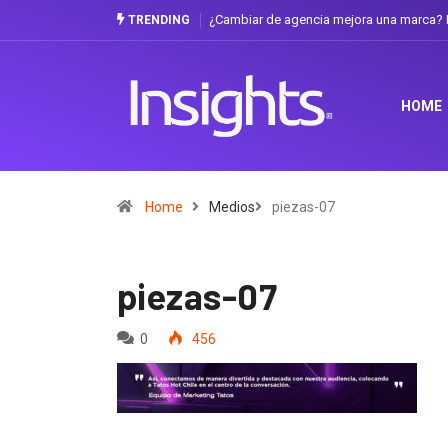
¿Cambiar de agencia mejora una marca? L
TRENDING
HOME
Home
Medios
piezas-07
piezas-07
0
456