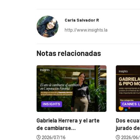
Carla Salvador R
http://www.insights.la
Notas relacionadas
EGORIZED
INSIGHTS
CANNES L
ncia
? La...
Gabriela Herrera y el arte
Dos ecuat
de cambiarse...
jurado de
2026/07/16
2026/06/