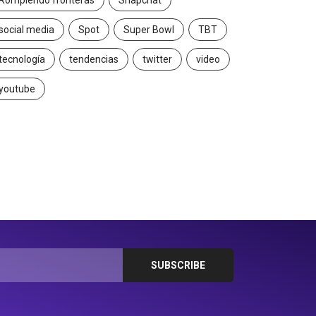
Rompiendo fronteras
Snapchat
social media
Spot
Super Bowl
TBT
tecnología
tendencias
twitter
video
youtube