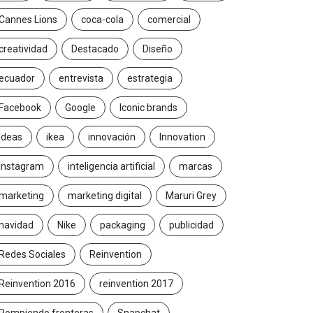
Cannes Lions
coca-cola
comercial
creatividad
Destacado
Diseño
ecuador
entrevista
estrategia
Facebook
Google
Iconic brands
Ideas
ikea
innovación
Innovation
Instagram
inteligencia artificial
marcas
marketing
marketing digital
Maruri Grey
navidad
Nike
packaging
publicidad
Redes Sociales
Reinvention
Reinvention 2016
reinvention 2017