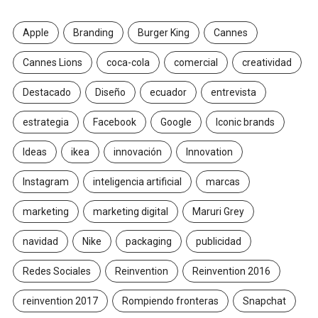
Apple
Branding
Burger King
Cannes
Cannes Lions
coca-cola
comercial
creatividad
Destacado
Diseño
ecuador
entrevista
estrategia
Facebook
Google
Iconic brands
Ideas
ikea
innovación
Innovation
Instagram
inteligencia artificial
marcas
marketing
marketing digital
Maruri Grey
navidad
Nike
packaging
publicidad
Redes Sociales
Reinvention
Reinvention 2016
reinvention 2017
Rompiendo fronteras
Snapchat