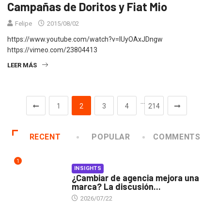
Campañas de Doritos y Fiat Mio
Felipe
2015/08/02
https://www.youtube.com/watch?v=lUyOAxJDngw
https://vimeo.com/23804413
LEER MÁS
…
1
2
3
4
214
RECENT
POPULAR
COMMENTS
1
INSIGHTS
¿Cambiar de agencia mejora una
marca? La discusión...
2026/07/22