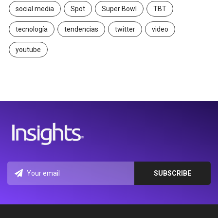
social media
Spot
Super Bowl
TBT
tecnología
tendencias
twitter
video
youtube