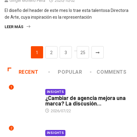
Ginger Moreno Peña
2020/10/02
El diseño del header de este mes lo trae esta talentosa Directora
de Arte, cuya inspiración es la representación
LEER MÁS
…
1
2
3
25
RECENT
POPULAR
COMMENTS
1
INSIGHTS
¿Cambiar de agencia mejora una
marca? La discusión...
2026/07/22
2
INSIGHTS