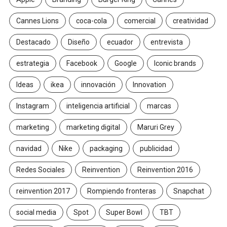
Cannes Lions
coca-cola
comercial
creatividad
Destacado
Diseño
ecuador
entrevista
estrategia
Facebook
Google
Iconic brands
Ideas
ikea
innovación
Innovation
Instagram
inteligencia artificial
marcas
marketing
marketing digital
Maruri Grey
navidad
Nike
packaging
publicidad
Redes Sociales
Reinvention
Reinvention 2016
reinvention 2017
Rompiendo fronteras
Snapchat
social media
Spot
Super Bowl
TBT