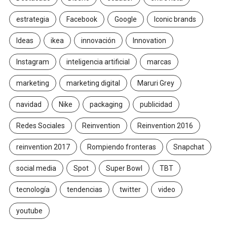
estrategia
Facebook
Google
Iconic brands
Ideas
ikea
innovación
Innovation
Instagram
inteligencia artificial
marcas
marketing
marketing digital
Maruri Grey
navidad
Nike
packaging
publicidad
Redes Sociales
Reinvention
Reinvention 2016
reinvention 2017
Rompiendo fronteras
Snapchat
social media
Spot
Super Bowl
TBT
tecnología
tendencias
twitter
video
youtube