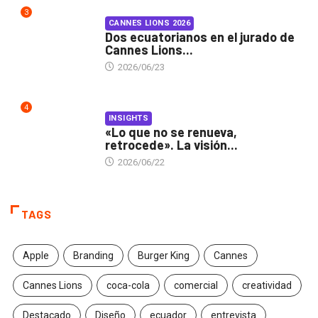
3
CANNES LIONS 2026
Dos ecuatorianos en el jurado de
Cannes Lions...
2026/06/23
4
INSIGHTS
«Lo que no se renueva,
retrocede». La visión...
2026/06/22
TAGS
Apple
Branding
Burger King
Cannes
Cannes Lions
coca-cola
comercial
creatividad
Destacado
Diseño
ecuador
entrevista