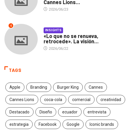
Cannes Lions...
2026/06/23
4
INSIGHTS
«Lo que no se renueva,
retrocede». La visión...
2026/06/22
TAGS
Apple
Branding
Burger King
Cannes
Cannes Lions
coca-cola
comercial
creatividad
Destacado
Diseño
ecuador
entrevista
estrategia
Facebook
Google
Iconic brands