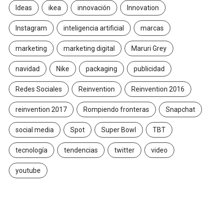
Ideas
ikea
innovación
Innovation
Instagram
inteligencia artificial
marcas
marketing
marketing digital
Maruri Grey
navidad
Nike
packaging
publicidad
Redes Sociales
Reinvention
Reinvention 2016
reinvention 2017
Rompiendo fronteras
Snapchat
social media
Spot
Super Bowl
TBT
tecnología
tendencias
twitter
video
youtube