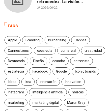
retrocede». La visión...
2026/06/22
TAGS
Apple
Branding
Burger King
Cannes
Cannes Lions
coca-cola
comercial
creatividad
Destacado
Diseño
ecuador
entrevista
estrategia
Facebook
Google
Iconic brands
Ideas
ikea
innovación
Innovation
Instagram
inteligencia artificial
marcas
marketing
marketing digital
Maruri Grey