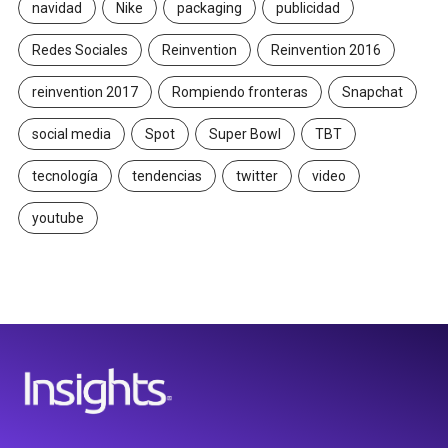
navidad
Nike
packaging
publicidad
Redes Sociales
Reinvention
Reinvention 2016
reinvention 2017
Rompiendo fronteras
Snapchat
social media
Spot
Super Bowl
TBT
tecnología
tendencias
twitter
video
youtube