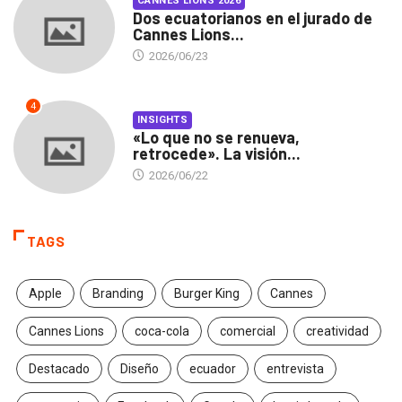
CANNES LIONS 2026
Dos ecuatorianos en el jurado de
Cannes Lions...
2026/06/23
4
INSIGHTS
«Lo que no se renueva,
retrocede». La visión...
2026/06/22
TAGS
Apple
Branding
Burger King
Cannes
Cannes Lions
coca-cola
comercial
creatividad
Destacado
Diseño
ecuador
entrevista