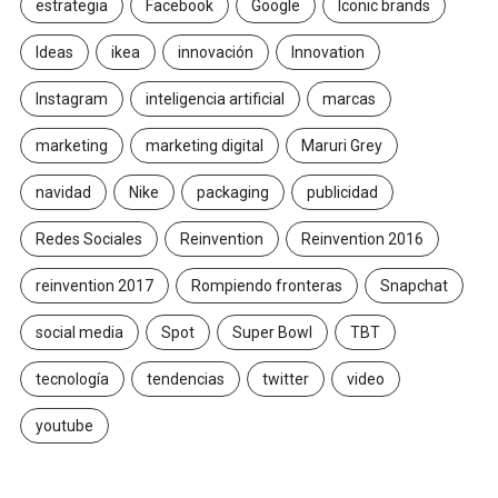
estrategia
Facebook
Google
Iconic brands
Ideas
ikea
innovación
Innovation
Instagram
inteligencia artificial
marcas
marketing
marketing digital
Maruri Grey
navidad
Nike
packaging
publicidad
Redes Sociales
Reinvention
Reinvention 2016
reinvention 2017
Rompiendo fronteras
Snapchat
social media
Spot
Super Bowl
TBT
tecnología
tendencias
twitter
video
youtube