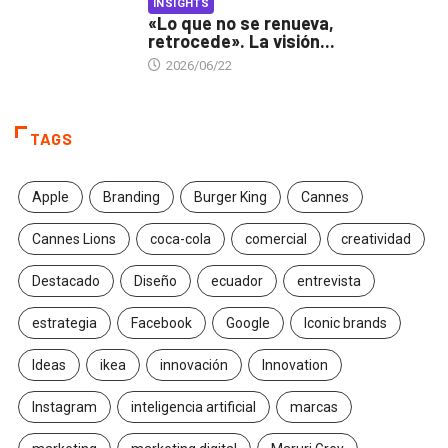
INSIGHTS
«Lo que no se renueva,
retrocede». La visión...
2026/06/22
TAGS
Apple
Branding
Burger King
Cannes
Cannes Lions
coca-cola
comercial
creatividad
Destacado
Diseño
ecuador
entrevista
estrategia
Facebook
Google
Iconic brands
Ideas
ikea
innovación
Innovation
Instagram
inteligencia artificial
marcas