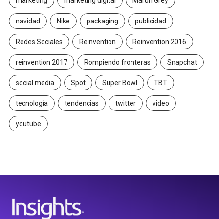
marketing
marketing digital
Maruri Grey
navidad
Nike
packaging
publicidad
Redes Sociales
Reinvention
Reinvention 2016
reinvention 2017
Rompiendo fronteras
Snapchat
social media
Spot
Super Bowl
TBT
tecnología
tendencias
twitter
video
youtube