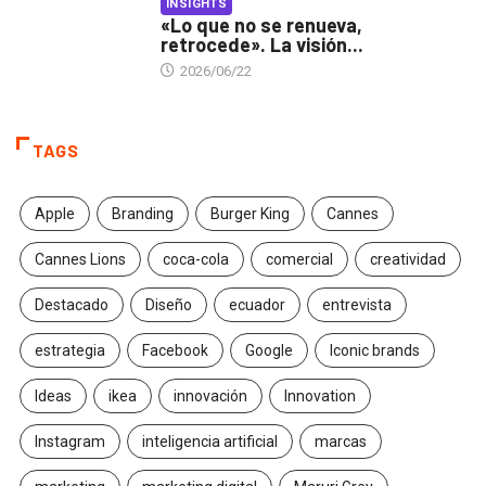
INSIGHTS
«Lo que no se renueva,
retrocede». La visión...
2026/06/22
TAGS
Apple
Branding
Burger King
Cannes
Cannes Lions
coca-cola
comercial
creatividad
Destacado
Diseño
ecuador
entrevista
estrategia
Facebook
Google
Iconic brands
Ideas
ikea
innovación
Innovation
Instagram
inteligencia artificial
marcas