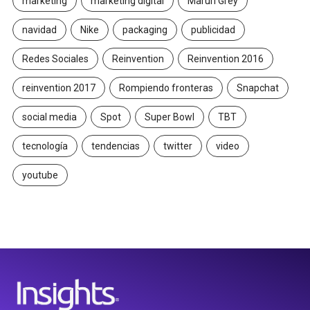
marketing
marketing digital
Maruri Grey
navidad
Nike
packaging
publicidad
Redes Sociales
Reinvention
Reinvention 2016
reinvention 2017
Rompiendo fronteras
Snapchat
social media
Spot
Super Bowl
TBT
tecnología
tendencias
twitter
video
youtube