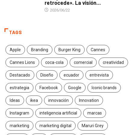
retrocede». La visión...
2026/06/22
TAGS
Apple
Branding
Burger King
Cannes
Cannes Lions
coca-cola
comercial
creatividad
Destacado
Diseño
ecuador
entrevista
estrategia
Facebook
Google
Iconic brands
Ideas
ikea
innovación
Innovation
Instagram
inteligencia artificial
marcas
marketing
marketing digital
Maruri Grey