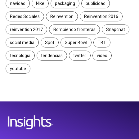
navidad
Nike
packaging
publicidad
Redes Sociales
Reinvention
Reinvention 2016
reinvention 2017
Rompiendo fronteras
Snapchat
social media
Spot
Super Bowl
TBT
tecnología
tendencias
twitter
video
youtube