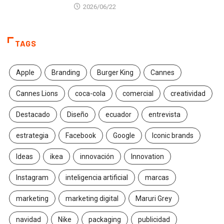
2026/06/22
TAGS
Apple
Branding
Burger King
Cannes
Cannes Lions
coca-cola
comercial
creatividad
Destacado
Diseño
ecuador
entrevista
estrategia
Facebook
Google
Iconic brands
Ideas
ikea
innovación
Innovation
Instagram
inteligencia artificial
marcas
marketing
marketing digital
Maruri Grey
navidad
Nike
packaging
publicidad