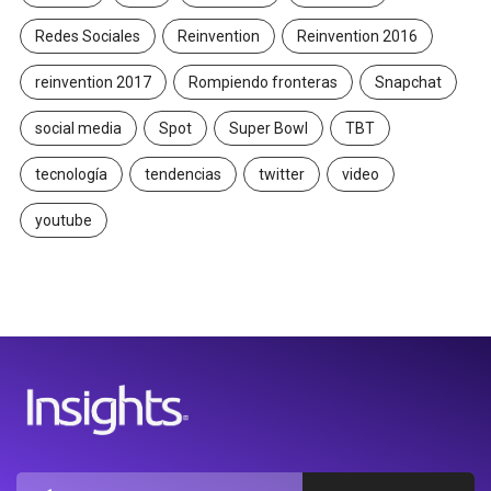
Redes Sociales
Reinvention
Reinvention 2016
reinvention 2017
Rompiendo fronteras
Snapchat
social media
Spot
Super Bowl
TBT
tecnología
tendencias
twitter
video
youtube