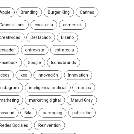
Apple
Branding
Burger King
Cannes
Cannes Lions
coca-cola
comercial
creatividad
Destacado
Diseño
ecuador
entrevista
estrategia
Facebook
Google
Iconic brands
Ideas
ikea
innovación
Innovation
Instagram
inteligencia artificial
marcas
marketing
marketing digital
Maruri Grey
navidad
Nike
packaging
publicidad
Redes Sociales
Reinvention