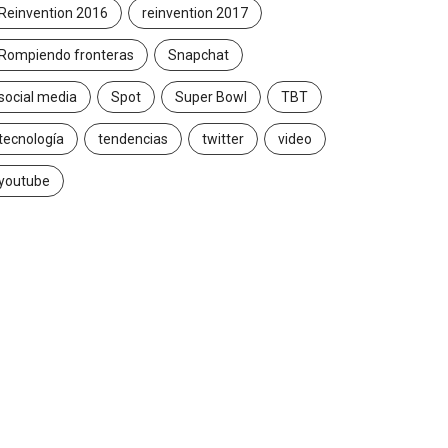
Reinvention 2016
reinvention 2017
Rompiendo fronteras
Snapchat
social media
Spot
Super Bowl
TBT
tecnología
tendencias
twitter
video
youtube