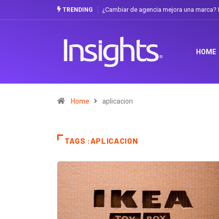
¿Cambiar de agencia mejora una marca? La discusión que atrav
TRENDING
HOME
Home
aplicacion
TAGS :APLICACION