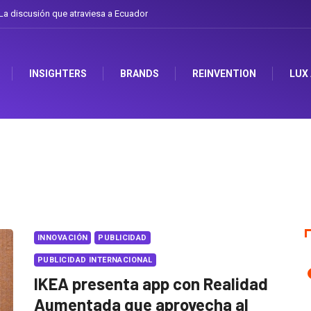
iesa a Ecuador
Gabriela Herrera y el arte de cambiarse el sombrero en Corpora
INSIGHTERS
BRANDS
REINVENTION
LUX
INNOVACIÓN
PUBLICIDAD
PUBLICIDAD INTERNACIONAL
IKEA presenta app con Realidad
Aumentada que aprovecha al