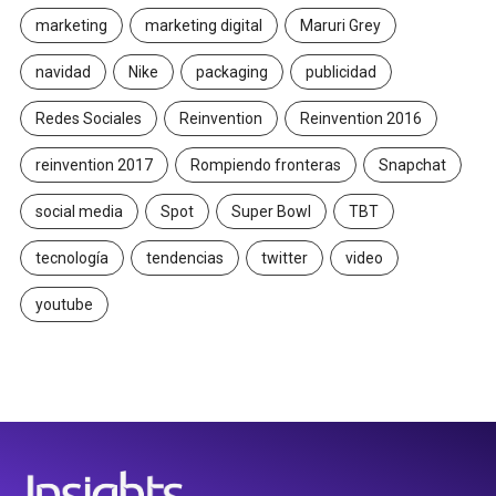
marketing
marketing digital
Maruri Grey
navidad
Nike
packaging
publicidad
Redes Sociales
Reinvention
Reinvention 2016
reinvention 2017
Rompiendo fronteras
Snapchat
social media
Spot
Super Bowl
TBT
tecnología
tendencias
twitter
video
youtube