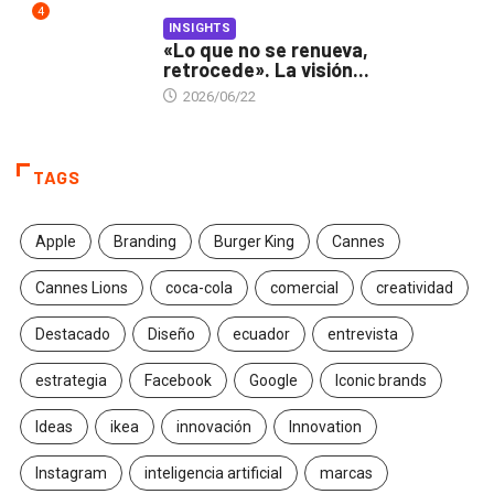
4
INSIGHTS
«Lo que no se renueva,
retrocede». La visión...
2026/06/22
TAGS
Apple
Branding
Burger King
Cannes
Cannes Lions
coca-cola
comercial
creatividad
Destacado
Diseño
ecuador
entrevista
estrategia
Facebook
Google
Iconic brands
Ideas
ikea
innovación
Innovation
Instagram
inteligencia artificial
marcas