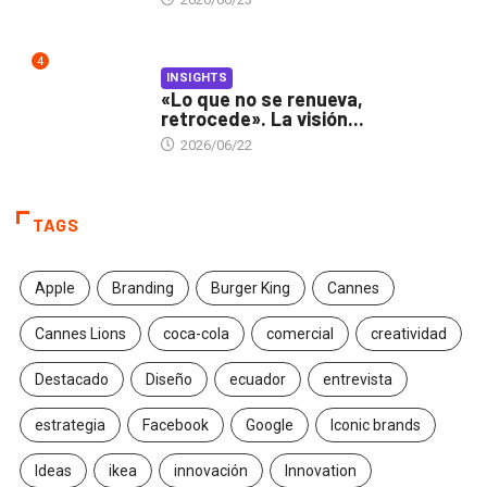
4
INSIGHTS
«Lo que no se renueva,
retrocede». La visión...
2026/06/22
TAGS
Apple
Branding
Burger King
Cannes
Cannes Lions
coca-cola
comercial
creatividad
Destacado
Diseño
ecuador
entrevista
estrategia
Facebook
Google
Iconic brands
Ideas
ikea
innovación
Innovation