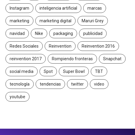
Instagram
inteligencia artificial
marcas
marketing
marketing digital
Maruri Grey
navidad
Nike
packaging
publicidad
Redes Sociales
Reinvention
Reinvention 2016
reinvention 2017
Rompiendo fronteras
Snapchat
social media
Spot
Super Bowl
TBT
tecnología
tendencias
twitter
video
youtube