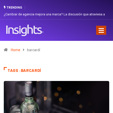
TRENDING
¿Cambiar de agencia mejora una marca? La discusión que atraviesa a
Ecuador
Home
barcardí
TAGS :BARCARDÍ