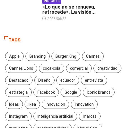
INSIGHTS
«Lo que no se renueva,
retrocede». La visión...
2026/06/22
TAGS
Apple
Branding
Burger King
Cannes
Cannes Lions
coca-cola
comercial
creatividad
Destacado
Diseño
ecuador
entrevista
estrategia
Facebook
Google
Iconic brands
Ideas
ikea
innovación
Innovation
Instagram
inteligencia artificial
marcas